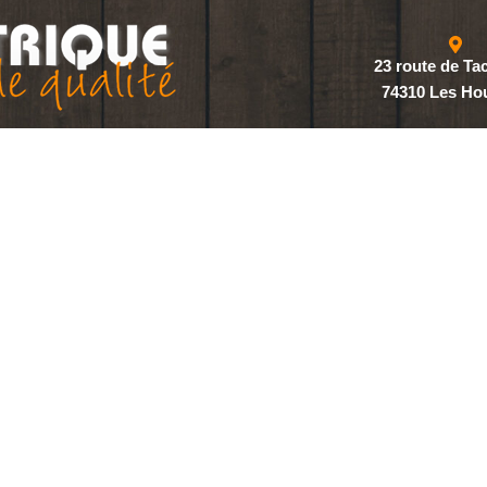
23 route de T
74310 Les Ho