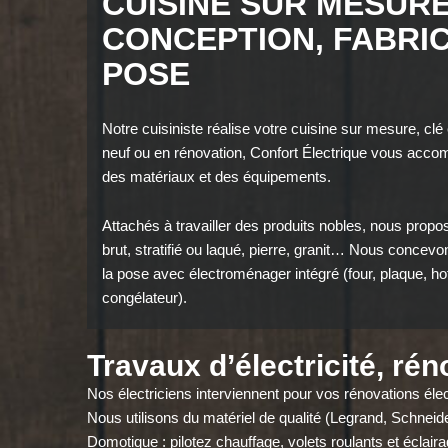
CUISINE SUR MESURE
CONCEPTION, FABRIC
POSE
Notre cuisiniste réalise votre cuisine sur mesure, clé
neuf ou en rénovation, Confort Électrique vous acco
des matériaux et des équipements.
Attachés à travailler des produits nobles, nous pro
brut, stratifié ou laqué, pierre, granit… Nous conce
la pose avec électroménager intégré (four, plaque, hott
congélateur).
Travaux d’électricité, ré
Nos électriciens interviennent pour vos rénovations é
Nous utilisons du matériel de qualité (Legrand, Schneid
Domotique : pilotez chauffage, volets roulants et éclair