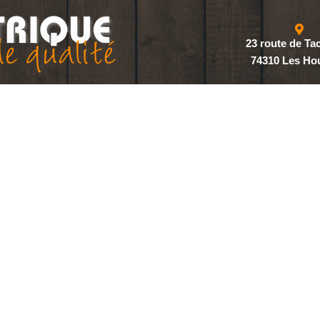
23 route de T
74310 Les Ho