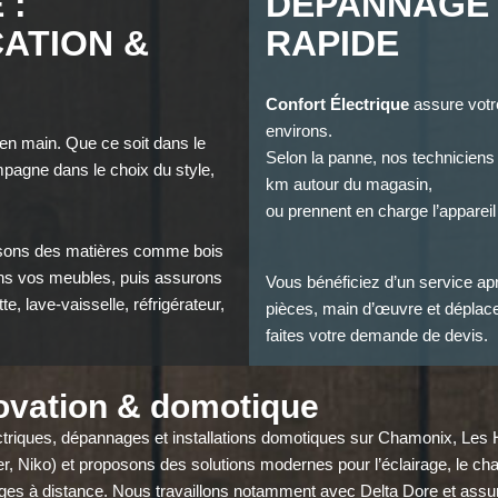
 :
DÉPANNAGE
ATION &
RAPIDE
Confort Électrique
assure votr
environs.
 en main. Que ce soit dans le
Selon la panne, nos techniciens
mpagne dans le choix du style,
km autour du magasin,
ou prennent en charge l’appareil 
posons des matières comme bois
vons vos meubles, puis assurons
Vous bénéficiez d’un service apr
e, lave-vaisselle, réfrigérateur,
pièces, main d’œuvre et déplace
faites votre demande de devis.
novation & domotique
lectriques, dépannages et installations domotiques sur Chamonix, L
er, Niko) et proposons des solutions modernes pour l’éclairage, le ch
ages à distance. Nous travaillons notamment avec Delta Dore et assuron